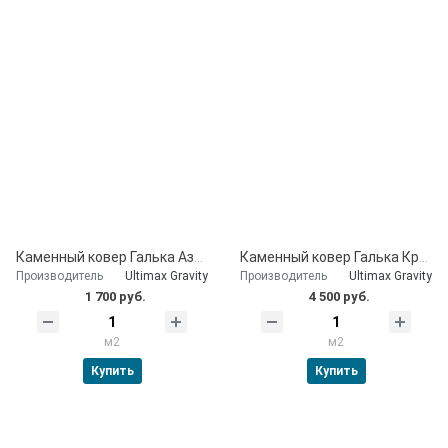
Каменный ковер Галька Азовская 10 мм
Каменный ковер Галька Крымская Белая 30 мм
Производитель
Ultimax Gravity
Производитель
Ultimax Gravity
1 700 руб.
4 500 руб.
м2
м2
Купить
Купить