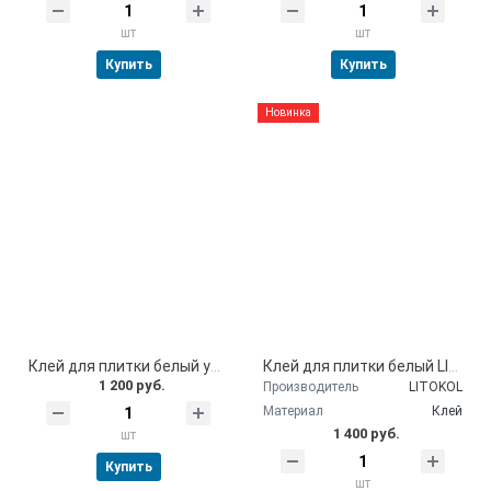
шт
шт
Купить
Купить
Новинка
Клей для плитки белый усиленный КРЕПС 25 кг
Клей для плитки белый LITOKOL LITOPLUS K55 25 кг
1 200 руб.
Производитель
LITOKOL
Материал
Клей
1 400 руб.
шт
Купить
шт