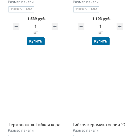
Размер панели
Размер панели
1200Х600 ММ
1200Х600 ММ
1 539 руб.
1 193 руб.
шт
шт
Купить
Купить
Термопанель Гибкая керамика 1200х600х50 мм
Гибкая керамика серия "Обугленное дерево" доска 1200х200 мм
Размер панели
Размер панели