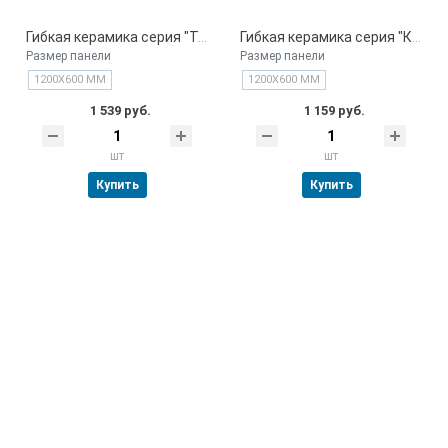
Гибкая керамика серия "Травертин желтый" Китай
Гибкая керамика серия "Камень серый" Китай
Размер панели
Размер панели
1200Х600 ММ
1200Х600 ММ
1 539 руб.
1 159 руб.
шт
шт
Купить
Купить