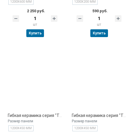
1200Х600 ММ
1200Х200 ММ
2 250 руб.
590 руб.
шт
шт
Купить
Купить
Гибкая керамика серия "Травертин океанический" арт. 026
Гибкая керамика серия "Травертин океанический" арт. 025
Размер панели
Размер панели
1200Х450 ММ
1200Х450 ММ