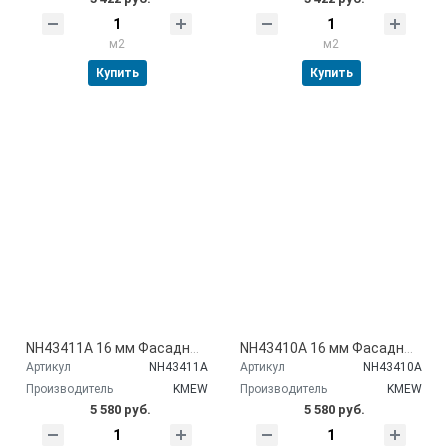
м2
м2
Купить
Купить
NH43411A 16 мм Фасадные панели Kmew
NH43410A 16 мм Фасадные панели Kmew
Артикул
NH43411A
Артикул
NH43410A
Производитель
KMEW
Производитель
KMEW
5 580 руб.
5 580 руб.