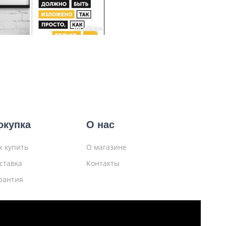
окупка
О нас
к купить
О магазине
ставка
Контакты
рантия