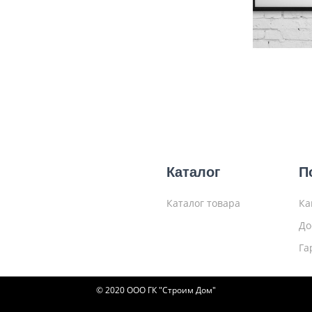
Каталог
П
Каталог товара
Ка
До
Га
© 2020 ООО ГК "Строим Дом"